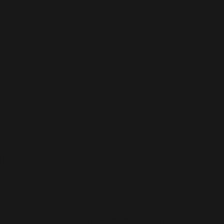
שלח
רא
עסקא
רי
ות
לח
בסוף כל רכישה נא לשלוח בקשה