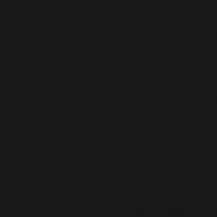
שון
שום
נות
להשתמש AddStore() למהירות