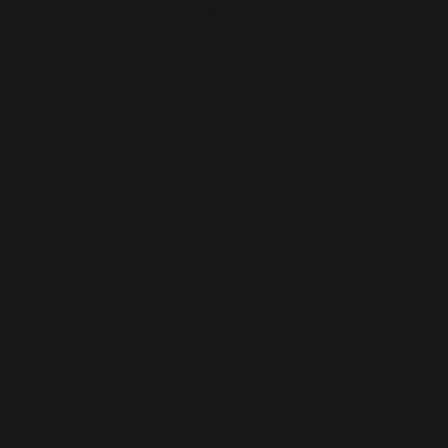
טלפונית ושלח את העסקה ל-cleap
חלקה הרש
באמצעות הקריאה AddDeals() .