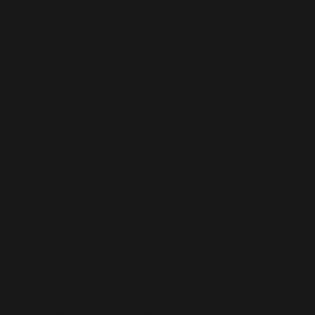
לקוחות
מרוצים
מה שהם אומרים
מה היינו עושים בלי קלאפ? לראות איפה אנחנו
נמצאים, והפוטנציאל שלנו איפה נהיה עם המוצר,
זו באמת הייתה חוויה מדהימה.