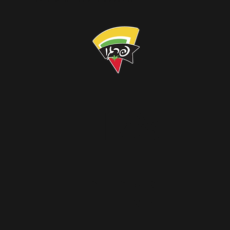
אלון
סהר